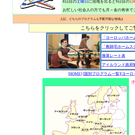
8日目の
土曜日
に現地を出ると9日目の
日
お忙しい社会人の方でも月～金の有休で
上記、どちらのプログラムも手配可能な地域は
こちらをクリックして
「ヨーロッパホー
「教師宅ホームス
換算レート表
アイルランド政府
[
HOME
] [
国別プログラム一覧
]
[
ヨーロ