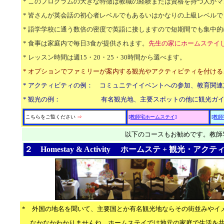
* このプログラムの大きな特徴は教職の経験または資格を持つ人が
* 皆さんが英会話の初心者レベルでもあるいはかなりの上級レベル
* 語学学校に通う数倍の密度で英語に接しますので短期間でも集中
* 食事は家庭内で毎日3食が提供されます。
先生の家にホームステイ
* レッスン時間は週15・20・25・30時間から選べます。
* オプションでファミリーが案内する観光やアクティビティを付け
* アクティビティの例： コミュニテイイベントへの参加、教育関
* 観光の例： 有名観光地、主要スポットの他に観光ガイド
こちらをご覧ください
⇒
[教師宅ホームステイ]
[教
以下のコースもお勧めです。教師
２
Homestay & Activity
ホームステ + 観光・アクテ
* 外国の地名を聞いて、主要国とか有名観光地ならその街並みやイ
なかなかわかりませんね。ホームステイでは地元の家庭で生活を共