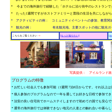
* 今までの海外旅行で経験した「ホテルに泊り街中のレストランで
* たった1週間ですがホストファミリーと普段の生活を共にしなが
* アクティビティの例： コミュニティイベントへの参加、教育関
* 観光の例： 有名観光地、主要スポットの他に観光ガイド
こちらをご覧ください
⇒
[もっと知りたい]
[
写真提供： アイルランド政
プログラムの特徴
* お忙しい社会人でも参加可能（1週間 7泊8日からです。それ以上は
* 個人参加のプログラムなので一年を通してお好きな日程で参加でき
* 治安の良い住宅街でホームステイしますので初めての国でも安心で
* 通常の海外旅行では体験できない地元の人達との触れ合いや暮ら