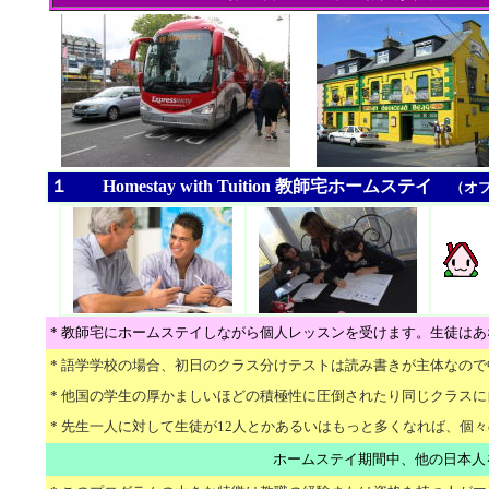
１
Homestay with Tuition
教師宅ホームステイ
（オ
*
教師宅にホームステイしながら個人レッスンを受けます。生徒はあ
* 語学学校の場合、初日のクラス分けテストは読み書きが主体なの
* 他国の学生の厚かましいほどの積極性に圧倒されたり同じクラス
* 先生一人に対して生徒が12人とかあるいはもっと多くなれば、個
ホームステイ期間中、他の日本人